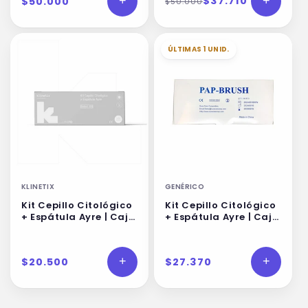
+
$37.710
+
$50.000
$50.000
ÚLTIMAS 1 UNID.
KLINETIX
GENÉRICO
Kit Cepillo Citológico
Kit Cepillo Citológico
+ Espátula Ayre | Caja
+ Espátula Ayre | Caja
100 un | Klinetix
100 un
+
+
$20.500
$27.370