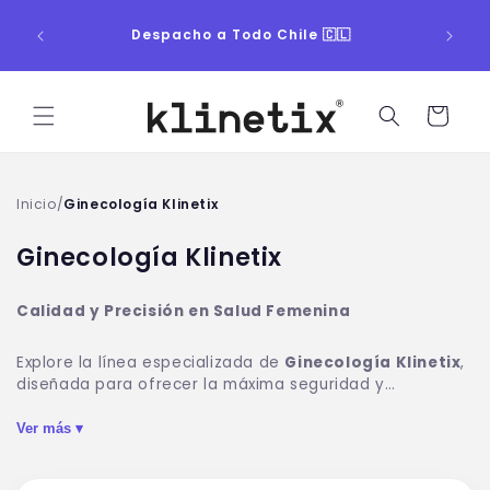
Ir
🤩
directamente
Despacho a Todo Chile 🇨🇱
Selecc
al contenido
Carrito
Inicio
/
Ginecología Klinetix
C
Ginecología Klinetix
o
l
Calidad y Precisión en Salud Femenina
e
Explore la línea especializada de
Ginecología Klinetix
,
c
diseñada para ofrecer la máxima seguridad y
c
comodidad en procedimientos diagnósticos. Nuestra
colección incluye dispositivos estériles de alta calidad,
Ver más ▾
i
como el
Espéculo Vaginal Desechable
y el
Kit de
ó
Citología (Cepillo + Espátula de Ayre).