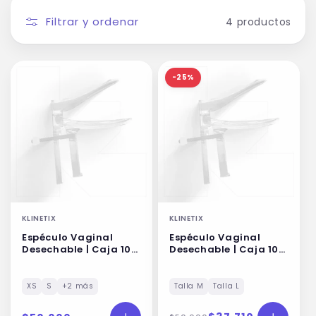
n
Filtrar y ordenar
4 productos
:
-25%
KLINETIX
KLINETIX
Espéculo Vaginal
Espéculo Vaginal
Desechable | Caja 100
Desechable | Caja 100
uni | Klinetix
un | Allto
XS
S
+2 más
Talla M
Talla L